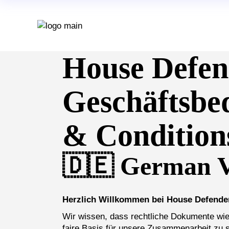
Skip
to
the
content
House Defen
Geschäftsbe
& Conditions
🇩🇪 German V
Herzlich Willkommen bei House Defende
Wir wissen, dass rechtliche Dokumente wie
faire Basis für unsere Zusammenarbeit zu s