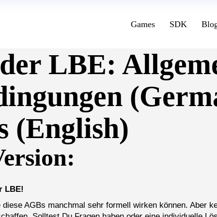
Games
SDK
Blo
der LBE: Allgem
dingungen (Germa
 (English)
ersion:
r LBE!
 diese AGBs manchmal sehr formell wirken können. Aber kei
chaffen. Solltest Du Fragen haben oder eine individuelle Lös