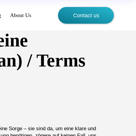
g
About Us
Contact us
eine
n) / Terms
ne Sorge – sie sind da, um eine klare und
ung benötigen, zögere auf keinen Fall, uns